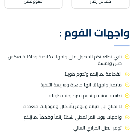
مقياس رختير
اسبوع عمل
واجهات الفوم :
نلبي تطلعاتكم للحصول على واجهات خارجية وداخلية تعكس
حس ولمسة
الفخامة لمنزلكم وتدوم طويلاً
مايميز واجهاتنا انها جاهزة وسريعة التنفيذ
نظيفة ومتينة وتدوم فترة زمنية طويلة
لا تحتاج الى صيانة وتتوفر بأشكال وموديلات متعددة
واجهات بيوت العز تعطي شكلاً رائعاً وفخماً لمنزلكم
توفر العزل الحراري العالي