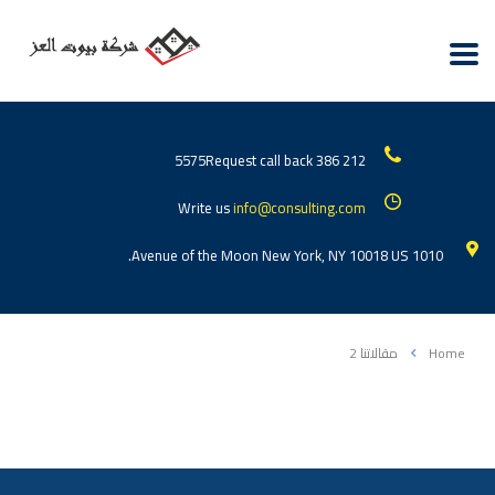
Request call back
212 386 5575
Write us
info@consulting.com
1010 Avenue of the Moon New York, NY 10018 US.
Home
مقالاتنا 2