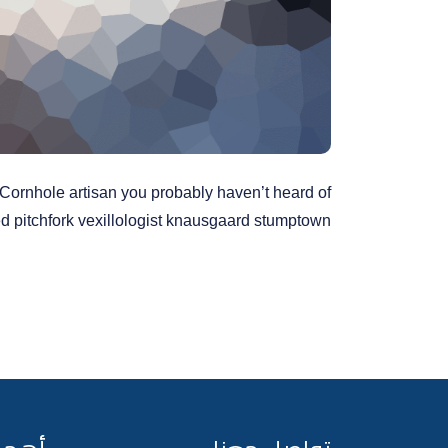
. Cornhole artisan you probably haven’t heard of
ed pitchfork vexillologist knausgaard stumptown