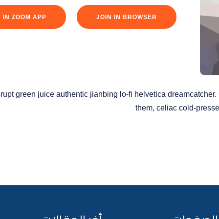
N IN ZOOM APP
JOIN IN BROWSER
srupt green juice authentic jianbing lo-fi helvetica dreamcatcher
them, celiac cold-press