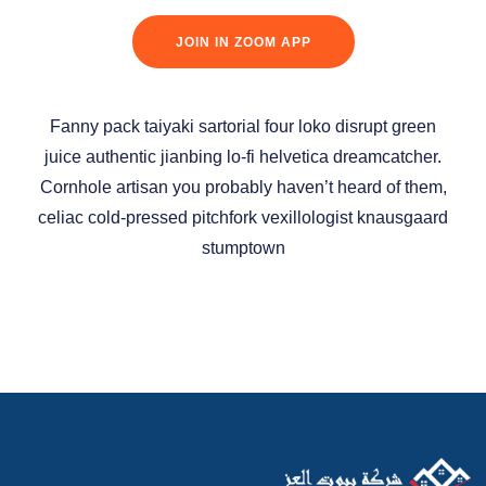
JOIN IN ZOOM APP
Fanny pack taiyaki sartorial four loko disrupt green
juice authentic jianbing lo-fi helvetica dreamcatcher.
Cornhole artisan you probably haven’t heard of them,
celiac cold-pressed pitchfork vexillologist knausgaard
stumptown