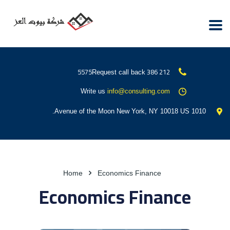
212 386 5575
Request call back
Write us
info@consulting.com
1010 Avenue of the Moon New York, NY 10018 US.
Home
Economics Finance
Economics Finance