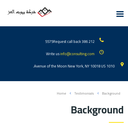
Request call back
212 386 5575
Write us
info@consulting.com
1010 Avenue of the Moon New York, NY 10018 US.
Home
Testimonials
Background
Background