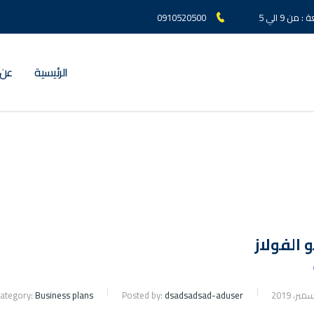
ن 9 الي 5
0910520500
الرئيسية
عن 
 الفولاز
ategory:
Business plans
Posted by:
dsadsadsad-aduser