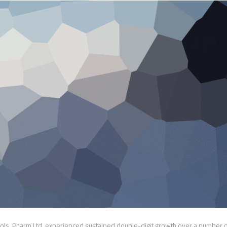
trols, Pharm Ltd. experienced sustained double-digit growth over a number o