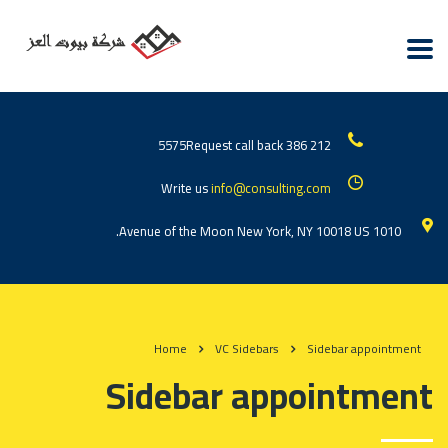
Request call back
212 386 5575
Write us
info@consulting.com
1010 Avenue of the Moon New York, NY 10018 US.
Home
VC Sidebars
Sidebar appointment
Sidebar appointment