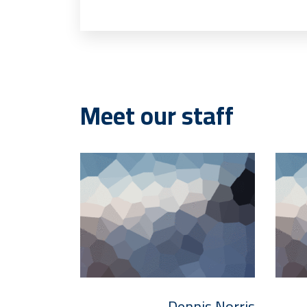
Meet our staff
a Kennedy
Dennis Norris