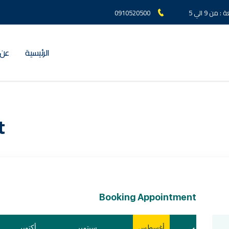
ن 9 الي 5
0910520500
الرئيسية
عن 
t
Booking Appointment
أغسطس
سبتمبر
أكتوبر