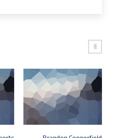
berts
Brandon Copperfield