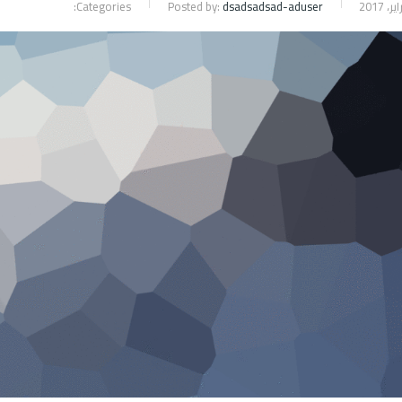
Categories:
Posted by:
dsadsadsad-aduser