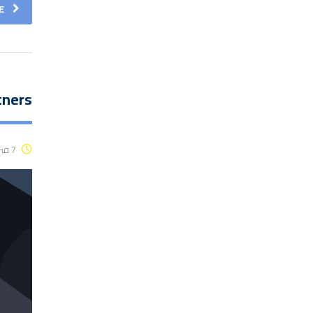
E
tners
7 فبراير، 2017