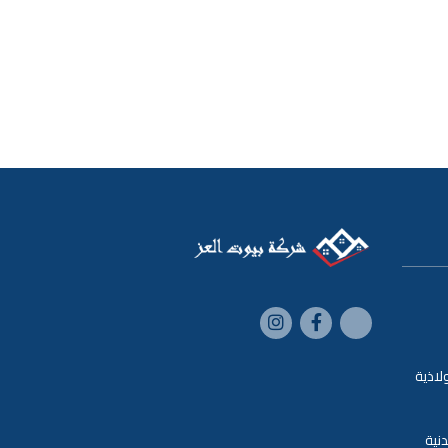
لاذية
نية