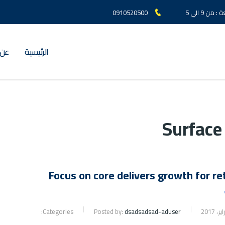
ن 9 الي 5
0910520500
الرئيسية
عن 
Surface
Focus on core delivers growth for ret
Categories:
Posted by:
dsadsadsad-aduser