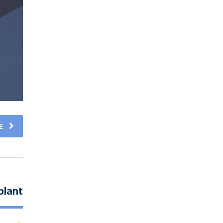
E
plant