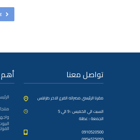
E
تواصل معنا
أهم 
الرئيس
مقرنا الرئيسي مصراته الفرع الاخر طرابلس
منتجات
السبت الي الخميس : 9 الي 5
واجها
الجمعة : عطلة
البيوت
الفولا
0910520500
0954575050