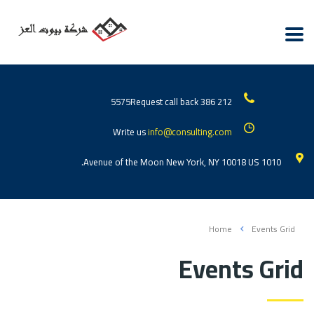
Request call back
212 386 5575
Write us
info@consulting.com
1010 Avenue of the Moon New York, NY 10018 US.
Home
Events Grid
Events Grid