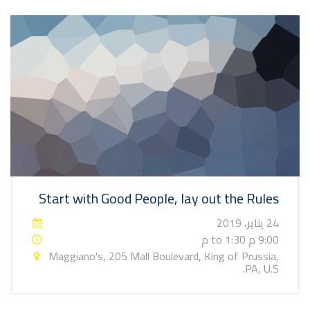
Start with Good People, lay out the Rules
24 يناير، 2019
9:00 م to 1:30 م
Maggiano's, 205 Mall Boulevard, King of Prussia,
PA, U.S.