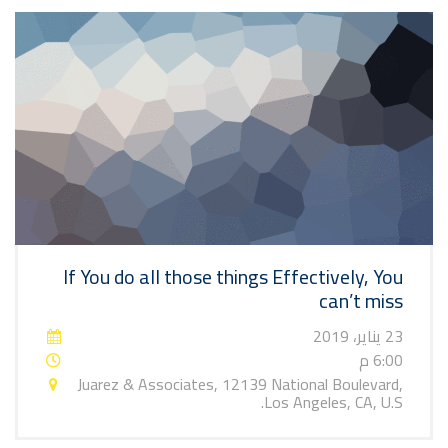
If You do all those things Effectively, You
can’t miss
23 يناير، 2019
6:00 م
Juarez & Associates, 12139 National Boulevard,
Los Angeles, CA, U.S.