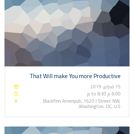
That Will make You more Productive
15 فبراير، 2019
6:00 م to 8:30 م
Blackfinn Ameripub, 1620 I Street NW,
Washington, DC, U.S.