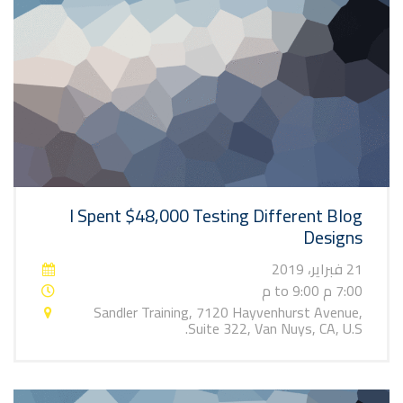
I Spent $48,000 Testing Different Blog
Designs
21 فبراير، 2019
7:00 م to 9:00 م
Sandler Training, 7120 Hayvenhurst Avenue,
Suite 322, Van Nuys, CA, U.S.